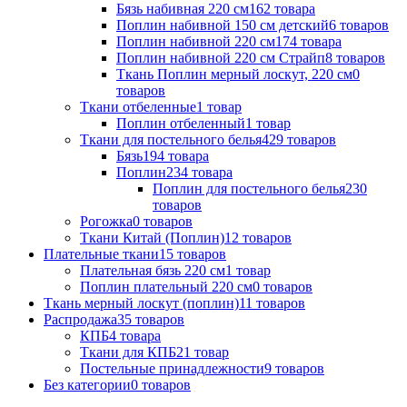
Бязь набивная 220 см
162
товара
Поплин набивной 150 см детский
6
товаров
Поплин набивной 220 см
174
товара
Поплин набивной 220 см Страйп
8
товаров
Ткань Поплин мерный лоскут, 220 см
0
товаров
Ткани отбеленные
1
товар
Поплин отбеленный
1
товар
Ткани для постельного белья
429
товаров
Бязь
194
товара
Поплин
234
товара
Поплин для постельного белья
230
товаров
Рогожка
0
товаров
Ткани Китай (Поплин)
12
товаров
Плательные ткани
15
товаров
Плательная бязь 220 см
1
товар
Поплин плательный 220 см
0
товаров
Ткань мерный лоскут (поплин)
11
товаров
Распродажа
35
товаров
КПБ
4
товара
Ткани для КПБ
21
товар
Постельные принадлежности
9
товаров
Без категории
0
товаров