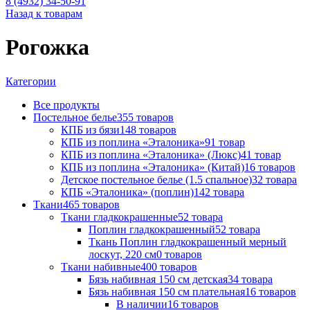
8 (4932) 34-50-91
Назад к товарам
Рогожка
Категории
Все
продукты
Постельное белье
355
товаров
КПБ из бязи
148
товаров
КПБ из поплина «Эталоника»
91
товар
КПБ из поплина «Эталоника» (Люкс)
41
товар
КПБ из поплина «Эталоника» (Китай)
16
товаров
Детское постельное белье (1.5 спальное)
32
товара
КПБ «Эталоника» (поплин)
142
товара
Ткани
465
товаров
Ткани гладкокрашенные
52
товара
Поплин гладкокрашенный
52
товара
Ткань Поплин гладкокрашенный мерный
лоскут, 220 см
0
товаров
Ткани набивные
400
товаров
Бязь набивная 150 см детская
34
товара
Бязь набивная 150 см плательная
16
товаров
В наличии
16
товаров